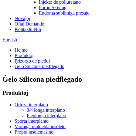
Injekto de poliuretano
Poron Skiving
Endoma sublimiga presaĵo
Novaĵoj
Oftaj Demandoj
Kontaktu Nin
English
Hejmo
Produktoj
Prizorgo de piedoj
Ĝelo Silicona piedflegado
Ĝelo Silicona piedflegado
Produktoj
Ortoza interplano
3/4 longa interplano
Plenlonga interplano
Sporta interplanto
Varmiga muldebla insoleto
Propra insolemaŝino