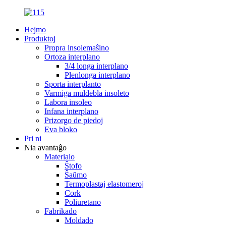
Hejmo
Produktoj
Propra insolemaŝino
Ortoza interplano
3/4 longa interplano
Plenlonga interplano
Sporta interplanto
Varmiga muldebla insoleto
Labora insoleo
Infana interplano
Prizorgo de piedoj
Eva bloko
Pri ni
Nia avantaĝo
Materialo
Ŝtofo
Ŝaŭmo
Termoplastaj elastomeroj
Cork
Poliuretano
Fabrikado
Moldado