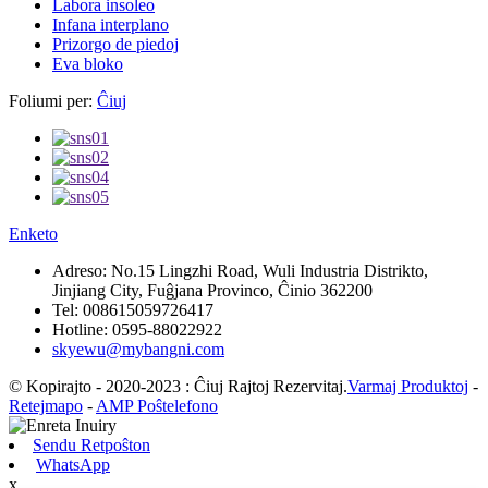
Labora insoleo
Infana interplano
Prizorgo de piedoj
Eva bloko
Foliumi per:
Ĉiuj
Enketo
Adreso:
No.15 Lingzhi Road, Wuli Industria Distrikto,
Jinjiang City, Fuĝjana Provinco, Ĉinio 362200
Tel:
008615059726417
Hotline:
0595-88022922
skyewu@mybangni.com
© Kopirajto - 2020-2023 : Ĉiuj Rajtoj Rezervitaj.
Varmaj Produktoj
-
Retejmapo
-
AMP Poŝtelefono
Sendu Retpoŝton
WhatsApp
x