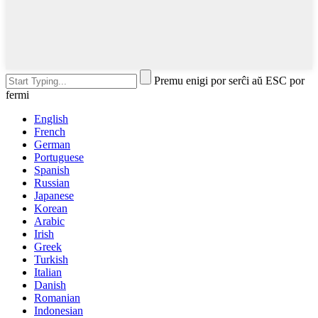
Premu enigi por serĉi aŭ ESC por
fermi
English
French
German
Portuguese
Spanish
Russian
Japanese
Korean
Arabic
Irish
Greek
Turkish
Italian
Danish
Romanian
Indonesian