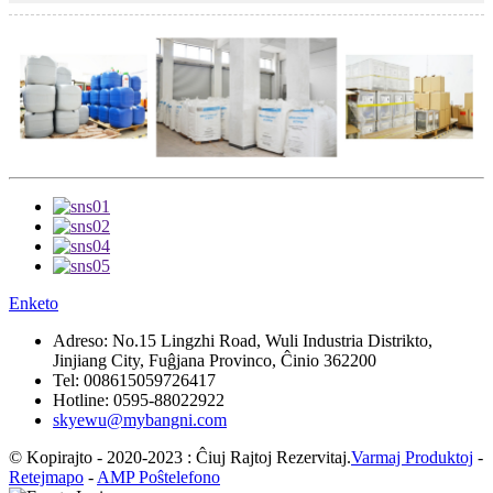
Enketo
Adreso:
No.15 Lingzhi Road, Wuli Industria Distrikto,
Jinjiang City, Fuĝjana Provinco, Ĉinio 362200
Tel:
008615059726417
Hotline:
0595-88022922
skyewu@mybangni.com
© Kopirajto - 2020-2023 : Ĉiuj Rajtoj Rezervitaj.
Varmaj Produktoj
-
Retejmapo
-
AMP Poŝtelefono