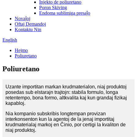
Injekto de poliuretano
Poron Skiving
Endoma sublimiga presaĵo
Novaĵoj
Oftaj Demandoj
Kontaktu Nin
English
Hejmo
Poliuretano
Poliuretano
Uzante importitan markan krudmaterialon, niaj produktoj
posedas sub elstarajn trajtojn: stabila formulo, longa
retentempo, bona formo, altkvalita kaj kun grandaj fizikaj
kapabloj.
Nia kompanio subskribis longtempan provizan
interkonsenton kun la agentoj de la jenaj importitaj
krudmaterialaj markoj en Ĉinio, por certigi la kvaliton de
niaj produktoj.