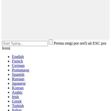
Premu enigi por serĉi aŭ ESC por
fermi
English
French
German
Portuguese
Spanish
Russian
Japanese
Korean
Arabic
Irish
Greek
Turkish
Italian