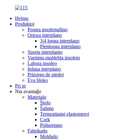
Hejmo
Produktoj
Propra insolemaŝino
Ortoza interplano
3/4 longa interplano
Plenlonga interplano
Sporta interplanto
Varmiga muldebla insoleto
Labora insoleo
Infana interplano
Prizorgo de piedoj
Eva bloko
Pri ni
Nia avantaĝo
Materialo
Ŝtofo
Ŝaŭmo
Termoplastaj elastomeroj
Cork
Poliuretano
Fabrikado
Moldado