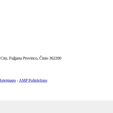
g City, Fuĝjana Provinco, Ĉinio 362200
Retejmapo
-
AMP Poŝtelefono