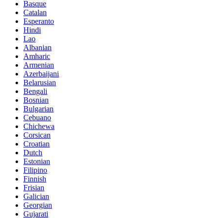
Basque
Catalan
Esperanto
Hindi
Lao
Albanian
Amharic
Armenian
Azerbaijani
Belarusian
Bengali
Bosnian
Bulgarian
Cebuano
Chichewa
Corsican
Croatian
Dutch
Estonian
Filipino
Finnish
Frisian
Galician
Georgian
Gujarati