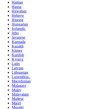
Haitian
Hausa
Hawaiian
Hebrew
Hmong
Hungarian
Icelandic
Igbo
Javanese
Kannada
Kazakh
Khmer
Kurdish
Kyrgyz
Latin
Latvian
Lithuanian
Luxembou..
Macedonian
Malagasy
Malay
Malayalam
Maltese
Maori
Marathi