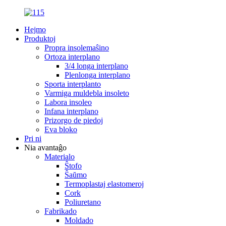
Hejmo
Produktoj
Propra insolemaŝino
Ortoza interplano
3/4 longa interplano
Plenlonga interplano
Sporta interplanto
Varmiga muldebla insoleto
Labora insoleo
Infana interplano
Prizorgo de piedoj
Eva bloko
Pri ni
Nia avantaĝo
Materialo
Ŝtofo
Ŝaŭmo
Termoplastaj elastomeroj
Cork
Poliuretano
Fabrikado
Moldado