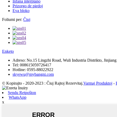
Infana interplano
Prizorgo de piedoj
Eva bloko
Foliumi per:
Ĉiuj
Enketo
Adreso:
No.15 Lingzhi Road, Wuli Industria Distrikto, Jinjian
Tel:
008615059726417
Hotline:
0595-88022922
skyewu@mybangni.com
© Kopirajto - 2020-2023 : Ĉiuj Rajtoj Rezervitaj.
Varmaj Produktoj
-
Sendu Retpoŝton
WhatsApp
x