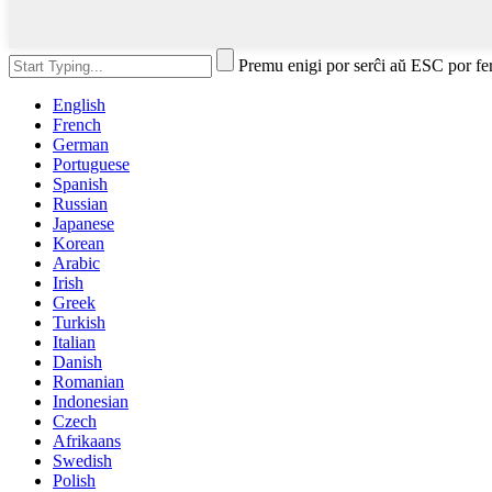
Premu enigi por serĉi aŭ ESC por fe
English
French
German
Portuguese
Spanish
Russian
Japanese
Korean
Arabic
Irish
Greek
Turkish
Italian
Danish
Romanian
Indonesian
Czech
Afrikaans
Swedish
Polish