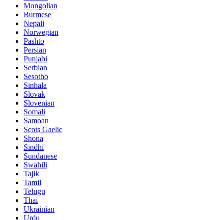
Mongolian
Burmese
Nepali
Norwegian
Pashto
Persian
Punjabi
Serbian
Sesotho
Sinhala
Slovak
Slovenian
Somali
Samoan
Scots Gaelic
Shona
Sindhi
Sundanese
Swahili
Tajik
Tamil
Telugu
Thai
Ukrainian
Urdu