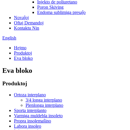
Injekto de poliuretano
Poron Skiving
Endoma sublimiga presaĵo
Novaĵoj
Oftaj Demandoj
Kontaktu Nin
English
Hejmo
Produktoj
Eva bloko
Eva bloko
Produktoj
Ortoza interplano
3/4 longa interplano
Plenlonga interplano
Sporta interplanto
Varmiga muldebla insoleto
Propra insolemaŝino
Labora insoleo