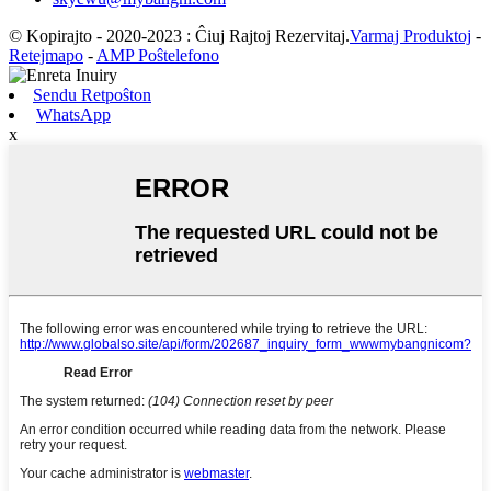
© Kopirajto - 2020-2023 : Ĉiuj Rajtoj Rezervitaj.
Varmaj Produktoj
-
Retejmapo
-
AMP Poŝtelefono
Sendu Retpoŝton
WhatsApp
x