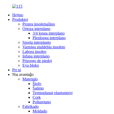
Hejmo
Produktoj
Propra insolemaŝino
Ortoza interplano
3/4 longa interplano
Plenlonga interplano
Sporta interplanto
Varmiga muldebla insoleto
Labora insoleo
Infana interplano
Prizorgo de piedoj
Eva bloko
Pri ni
Nia avantaĝo
Materialo
Ŝtofo
Ŝaŭmo
Termoplastaj elastomeroj
Cork
Poliuretano
Fabrikado
Moldado