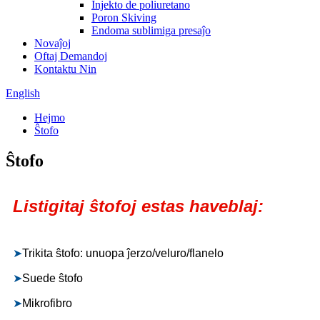
Injekto de poliuretano
Poron Skiving
Endoma sublimiga presaĵo
Novaĵoj
Oftaj Demandoj
Kontaktu Nin
English
Hejmo
Ŝtofo
Ŝtofo
Listigitaj ŝtofoj estas haveblaj:
➤
Trikita ŝtofo: unuopa ĵerzo/veluro/flanelo
➤
Suede ŝtofo
➤
Mikrofibro