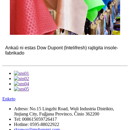
Ankaŭ ni estas Dow Dupont (Intelifresh) rajtigita insole-
fabrikado
Enketo
Adreso:
No.15 Lingzhi Road, Wuli Industria Distrikto,
Jinjiang City, Fuĝjana Provinco, Ĉinio 362200
Tel:
008615059726417
Hotline:
0595-88022922
skyewu@mybangni.com