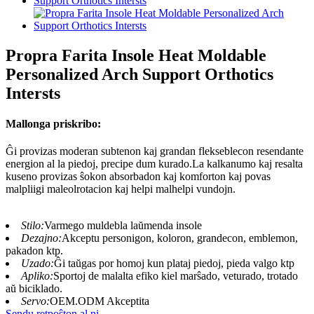
Propra Farita Insole Heat Moldable
Personalized Arch Support Orthotics
Intersts
Mallonga priskribo:
Ĝi provizas moderan subtenon kaj grandan flekseblecon resendante
energion al la piedoj, precipe dum kurado.La kalkanumo kaj resalta
kuseno provizas ŝokon absorbadon kaj komforton kaj povas
malpliigi maleolrotacion kaj helpi malhelpi vundojn.
Stilo:
Varmego muldebla laŭmenda insole
Dezajno:
Akceptu personigon, koloron, grandecon, emblemon,
pakadon ktp.
Uzado:
Ĝi taŭgas por homoj kun plataj piedoj, pieda valgo ktp
Apliko:
Sportoj de malalta efiko kiel marŝado, veturado, trotado
aŭ biciklado.
Servo:
OEM.ODM Akceptita
Sendu retpoŝton al ni