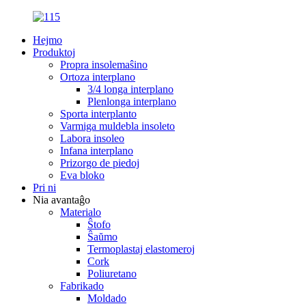
Hejmo
Produktoj
Propra insolemaŝino
Ortoza interplano
3/4 longa interplano
Plenlonga interplano
Sporta interplanto
Varmiga muldebla insoleto
Labora insoleo
Infana interplano
Prizorgo de piedoj
Eva bloko
Pri ni
Nia avantaĝo
Materialo
Ŝtofo
Ŝaŭmo
Termoplastaj elastomeroj
Cork
Poliuretano
Fabrikado
Moldado