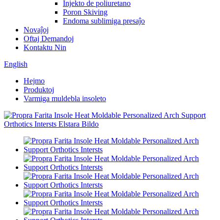
Injekto de poliuretano
Poron Skiving
Endoma sublimiga presaĵo
Novaĵoj
Oftaj Demandoj
Kontaktu Nin
English
Hejmo
Produktoj
Varmiga muldebla insoleto