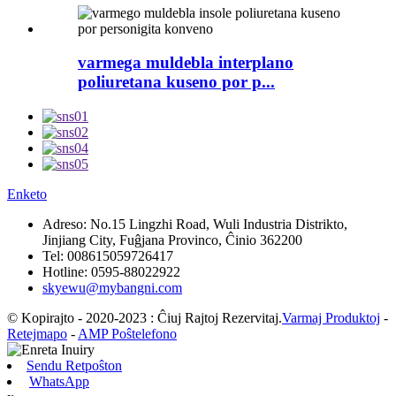
varmega muldebla interplano
poliuretana kuseno por p...
Enketo
Adreso:
No.15 Lingzhi Road, Wuli Industria Distrikto,
Jinjiang City, Fuĝjana Provinco, Ĉinio 362200
Tel:
008615059726417
Hotline:
0595-88022922
skyewu@mybangni.com
© Kopirajto - 2020-2023 : Ĉiuj Rajtoj Rezervitaj.
Varmaj Produktoj
-
Retejmapo
-
AMP Poŝtelefono
Sendu Retpoŝton
WhatsApp