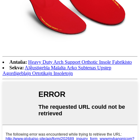
Antaŭa:
Heavy Duty Arch Support Orthotic Insole Fabrikisto
Sekva:
Alĝustigebla Malalta Arko Subtenas Upstep
Agordigeblajn Ortotikajn Insoletojn