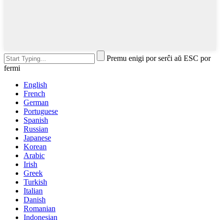
Premu enigi por serĉi aŭ ESC por
fermi
English
French
German
Portuguese
Spanish
Russian
Japanese
Korean
Arabic
Irish
Greek
Turkish
Italian
Danish
Romanian
Indonesian